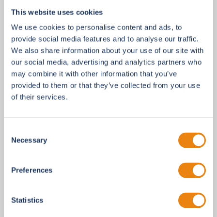
Kernleistungen im Überblick:
This website uses cookies
We use cookies to personalise content and ads, to
Remote-Speaker-Onboarding-Portal mit
provide social media features and to analyse our traffic.
personalisiertem Zugang
und
schrittweiser
We also share information about your use of our site with
Einreichung
our social media, advertising and analytics partners who
may combine it with other information that you’ve
Präsentations-Upload
mit automatischer
provided to them or that they’ve collected from your use
Validierung und Zuordnung zu Session und Saal
of their services.
Faculty-Preview
für Vorsitzende und
Sessionkoordinatoren zur Vorabsichtung und
Consent
Verwaltung der Sessioninhalte
Necessary
Selection
Hybrider Helpdesk-Support
vor Ort und remote,
gestützt auf über 25 Jahre Erfahrung
Preferences
Die Vorbereitung der Speaker bestimmt die
Sessionqualität direkt. Indem inhaltliche Themen
Statistics
bereits in der Pre-Production geklärt werden, kann sich