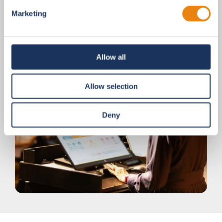
das Onsite-Team voll auf die
reibungslose
Marketing
Durchführung
konzentrieren.
Allow all
Allow selection
Deny